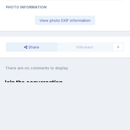
PHOTO INFORMATION
View photo EXIF information
Share
Followers
0
There are no comments to display.
Join the conversation
You can post now and register later. If you have an account,
sign in
now
to post with your account.
Add a comment...